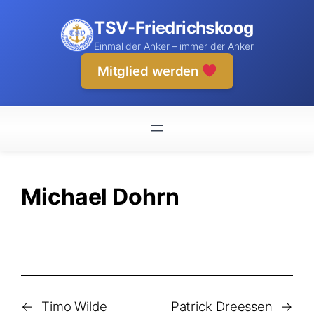
Zum
TSV-Friedrichskoog
Inhalt
springen
Einmal der Anker – immer der Anker
Mitglied werden
Michael Dohrn
←
Timo Wilde
Patrick Dreessen
→