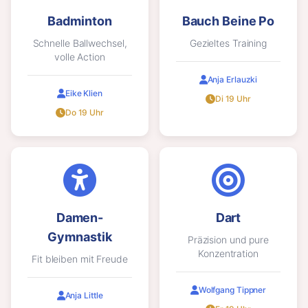
Badminton
Bauch Beine Po
Schnelle Ballwechsel,
Gezieltes Training
volle Action
Anja Erlauzki
Eike Klien
Di 19 Uhr
Do 19 Uhr
Damen-
Dart
Gymnastik
Präzision und pure
Konzentration
Fit bleiben mit Freude
Wolfgang Tippner
Anja Little